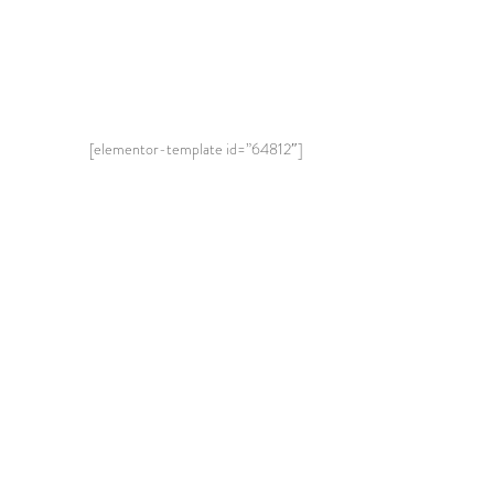
[elementor-template id=”64812″]