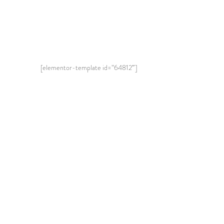
[elementor-template id=”64812″]