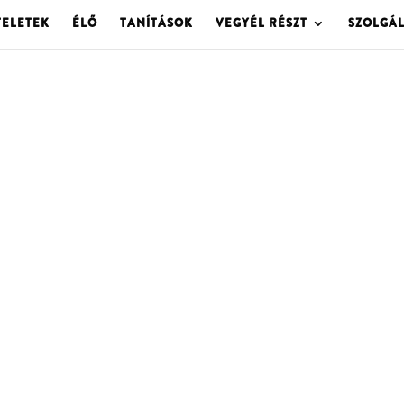
TELETEK
ÉLŐ
TANÍTÁSOK
VEGYÉL RÉSZT
SZOLGÁ
OLGOTA ARCHÍVU