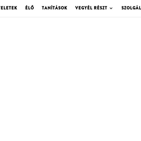
TELETEK
ÉLŐ
TANÍTÁSOK
VEGYÉL RÉSZT
SZOLGÁ
OLGOTA ARCHÍVU