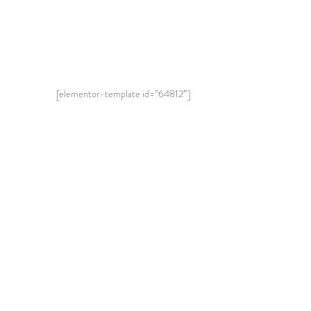
[elementor-template id=”64812″]