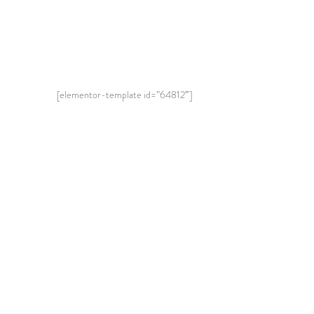
[elementor-template id=”64812″]