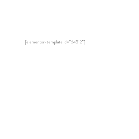
[elementor-template id=”64812″]