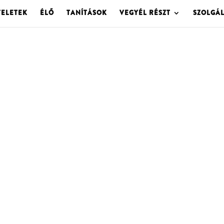
TELETEK
ÉLŐ
TANÍTÁSOK
VEGYÉL RÉSZT
SZOLGÁ
OLGOTA ARCHÍVU