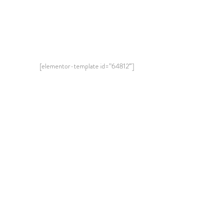
[elementor-template id=”64812″]