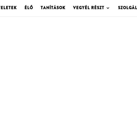
TELETEK
ÉLŐ
TANÍTÁSOK
VEGYÉL RÉSZT
SZOLGÁ
OLGOTA ARCHÍVU