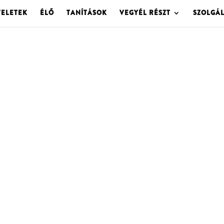
TELETEK
ÉLŐ
TANÍTÁSOK
VEGYÉL RÉSZT
SZOLGÁ
OLGOTA ARCHÍVU