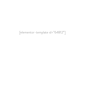
[elementor-template id=”64812″]