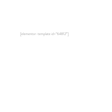
[elementor-template id=”64812″]