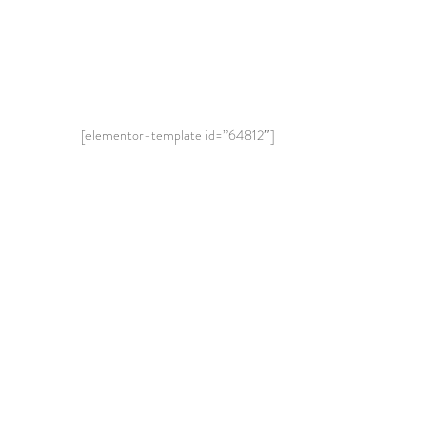
[elementor-template id=”64812″]