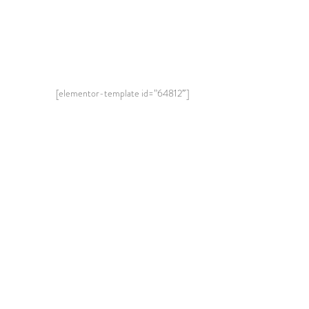
[elementor-template id=”64812″]