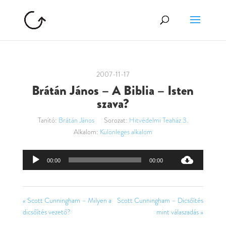
2007-11-17
Brátán János – A Biblia – Isten
szava?
Tanító:
Brátán János
Sorozat:
Hitvédelmi Teaház 3.
Alkalom:
Különleges alkalom
Audió
00:00
00:00
lejátszó
« Scott Cunningham – Milyen a
Scott Cunningham – Dicsőítés
dicsőítés vezető?
mint válaszadás »