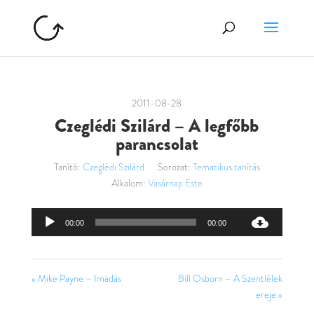
2011-08-28
Czeglédi Szilárd – A legfőbb
parancsolat
Tanító:
Czeglédi Szilárd
Sorozat:
Tematikus tanítás
Alkalom:
Vasárnap Este
Audió
00:00
00:00
lejátszó
« Mike Payne – Imádás
Bill Osborn – A Szentlélek
ereje »