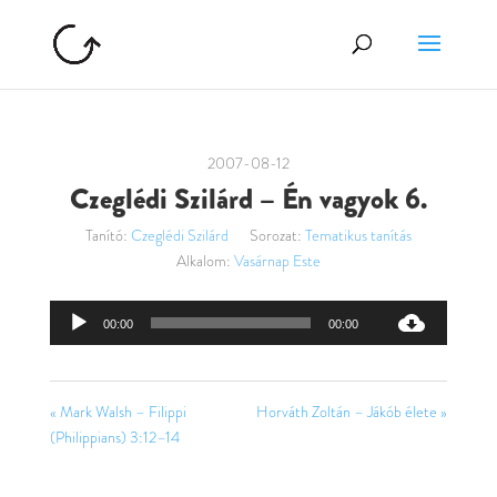
2007-08-12
Czeglédi Szilárd – Én vagyok 6.
Tanító:
Czeglédi Szilárd
Sorozat:
Tematikus tanítás
Alkalom:
Vasárnap Este
Audió
00:00
00:00
lejátszó
« Mark Walsh – Filippi
Horváth Zoltán – Jákób élete »
(Philippians) 3:12–14