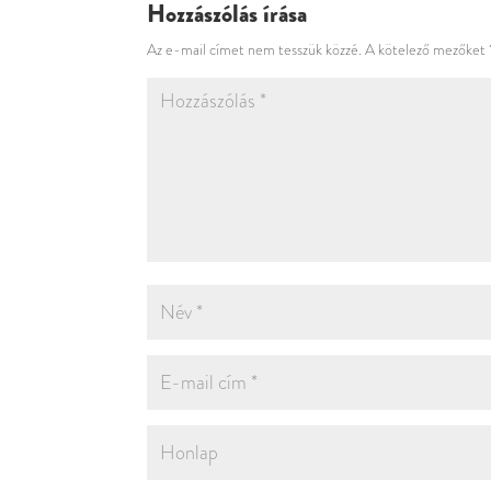
Hozzászólás írása
Az e-mail címet nem tesszük közzé.
A kötelező mezőket