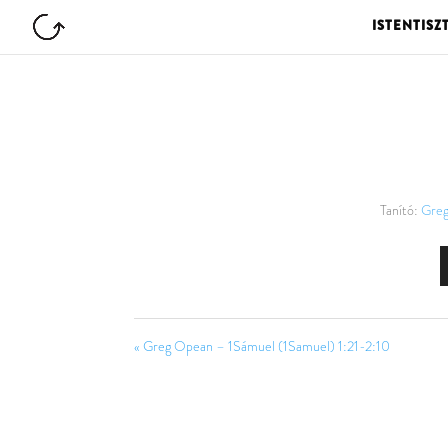
ISTENTISZ
Tanító:
Gre
« Greg Opean – 1Sámuel (1Samuel) 1:21-2:10