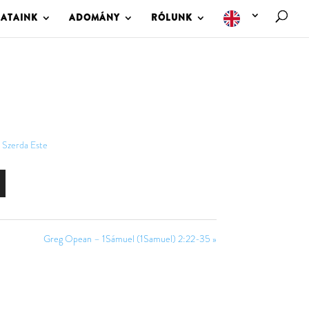
LATAINK
ADOMÁNY
RÓLUNK
Szerda Este
Greg Opean – 1Sámuel (1Samuel) 2:22-35 »