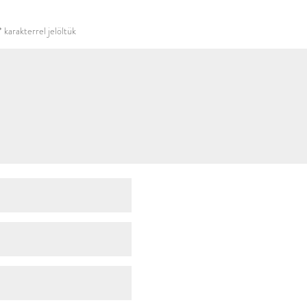
használni.
*
karakterrel jelöltük