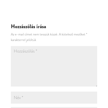
Hozzászólás írása
Az e-mail címet nem tesszük közzé.
A kötelező mezőket
*
karakterrel jelöltük