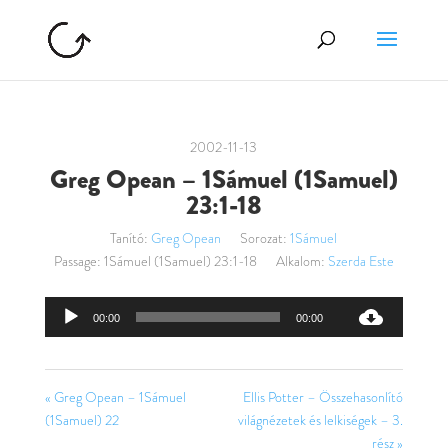
2002-11-13
Greg Opean – 1Sámuel (1Samuel)
23:1-18
Tanító:
Greg Opean
Sorozat:
1Sámuel
Passage:
1Sámuel (1Samuel) 23:1-18
Alkalom:
Szerda Este
Audió
00:00
00:00
lejátszó
« Greg Opean – 1Sámuel
Ellis Potter – Összehasonlító
(1Samuel) 22
világnézetek és lelkiségek – 3.
rész »