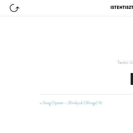
ISTENTISZ
Tanító:
G
« Greg Opean – 2Királyok (2Kings) 16