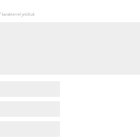
használni.
*
karakterrel jelöltük