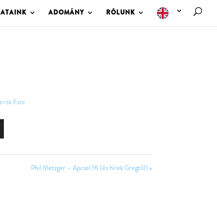
LATAINK
ADOMÁNY
RÓLUNK
erda Este
Phil Metzger – Apcsel 16 (és hírek Gregtõl) »