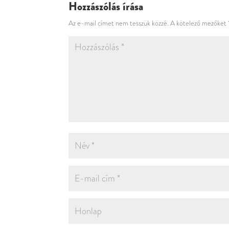
Hozzászólás írása
Az e-mail címet nem tesszük közzé.
A kötelező mezőket