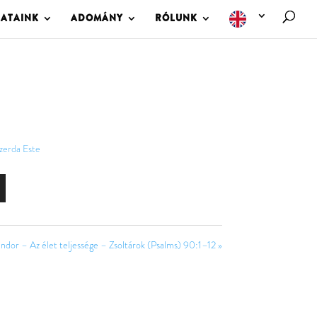
LATAINK
ADOMÁNY
RÓLUNK
zerda Este
ndor – Az élet teljessége – Zsoltárok (Psalms) 90:1–12 »