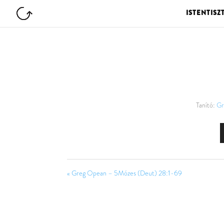
ISTENTISZ
Tanító:
Gr
« Greg Opean – 5Mózes (Deut) 28:1-69