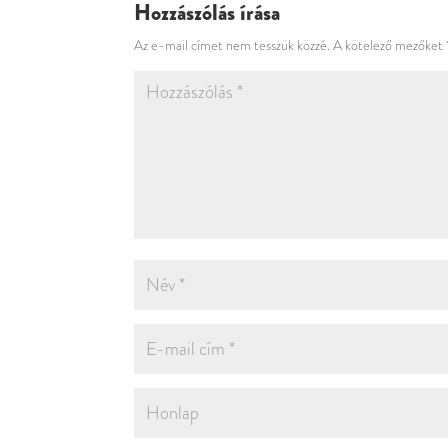
Hozzászólás írása
Az e-mail címet nem tesszük közzé.
A kötelező mezőket