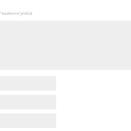
használni.
*
karakterrel jelöltük