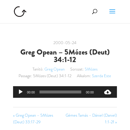
2000-05-24
Greg Opean – 5Mózes (Deut)
34:1-12
Tanító:
Greg Opean
Sorozat:
5Mózes
Passage:
5Mózes (Deut) 34:1-12
Alkalom:
Szerda Este
Audió
00:00
00:00
lejátszó
« Greg Opean – 5Mózes
Gémes Tamás – Dániel (Daniel)
(Deut) 33:17-29
1:1-21 »