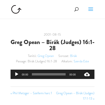
2001-08-15
Greg Opean – Bírák (Judges) 16:1-
28
Tanító:
Greg Opean
Sorozat:
Bírák
Passage:
Bírák (Judges) 16:1-28
Alkalom:
Szerda Este
Audió
00:00
00:00
lejátszó
« Phil Metzger – Szellemi harc 1
Greg Opean – Bírák (Judges)
17:1-13 »