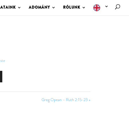
LATAINK
ADOMÁNY
RÓLUNK
ste
Greg Opean – Ruth 2:15-23 »