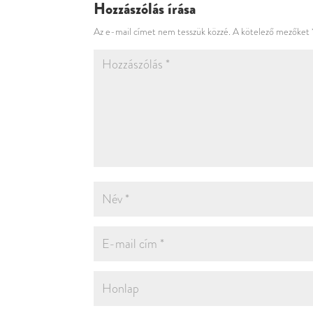
Hozzászólás írása
Az e-mail címet nem tesszük közzé.
A kötelező mezőket