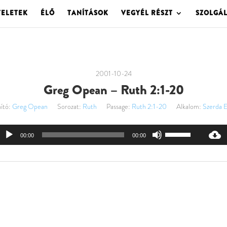
TELETEK
ÉLŐ
TANÍTÁSOK
VEGYÉL RÉSZT
SZOLGÁ
2001-10-24
Greg Opean – Ruth 2:1-20
ító:
Greg Opean
Sorozat:
Ruth
Passage:
Ruth 2:1-20
Alkalom:
Szerda E
Audió
A
00:00
00:00
lejátszó
hangerő
növeléséhez,
illetőleg
csökkentéséhez
a
Fel/Le
billentyűket
kell