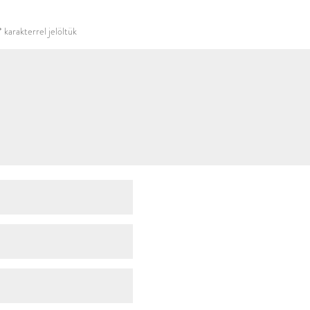
használni.
*
karakterrel jelöltük