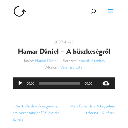
2007-11-25
Hamar Dániel – A büszkeségről
Tanító:
Hamar Dániel
Sorozat:
Tematikus tanítás
Alkalom:
Vasárnap Este
Audió
00:00
00:00
lejátszó
« Mark Walsh – A kegyelem,
Matt Edwards – A kegyelem
ami vezet minket (23. Zsoltár) –
trónusa – 9. rész »
8. rész