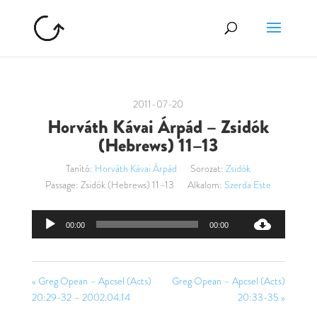
2011-07-20
Horváth Kávai Árpád – Zsidók
(Hebrews) 11–13
Tanító:
Horváth Kávai Árpád
Sorozat:
Zsidók
Passage:
Zsidók (Hebrews) 11–13
Alkalom:
Szerda Este
Audió
00:00
00:00
lejátszó
« Greg Opean – Apcsel (Acts)
Greg Opean – Apcsel (Acts)
20:29-32 – 2002.04.14
20:33-35 »