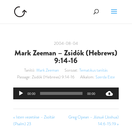
2004-08-04
Mark Zeeman – Zsidók (Hebrews)
9:14-16
Tanító:
Mark Zeeman
Sorozat:
Tematikus tanítás
Passage:
Zsidók (Hebrews) 9:14-16
Alkalom:
Szerda Este
Audió
00:00
00:00
lejátszó
« Isten vezetése – Zsoltár
Greg Opean – Józsué (Joshua)
(Psalm) 23
14:6-15:19 »