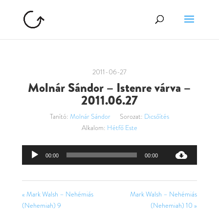
2011-06-27
Molnár Sándor – Istenre várva –
2011.06.27
Tanító:
Molnár Sándor
Sorozat:
Dicsőítés
Alkalom:
Hétfő Este
Audió
00:00
00:00
lejátszó
« Mark Walsh – Nehémiás
Mark Walsh – Nehémiás
(Nehemiah) 9
(Nehemiah) 10 »