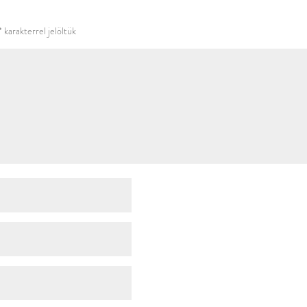
használni.
*
karakterrel jelöltük