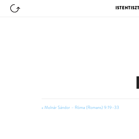
ISTENTISZ
« Molnár Sándor – Róma (Romans) 9:19–33