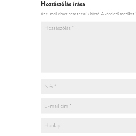
Hozzászólás írása
Az e-mail címet nem tesszük közzé.
A kötelező mezőket