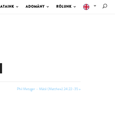
LATAINK
ADOMÁNY
RÓLUNK
Phil Metzger – Máté (Matthew) 24:22–35 »