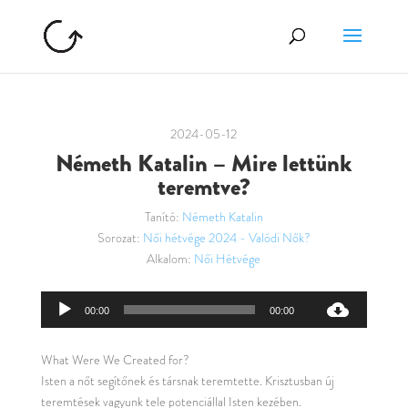
2024-05-12
Németh Katalin – Mire lettünk
teremtve?
Tanító:
Németh Katalin
Sorozat:
Női hétvége 2024 - Valódi Nők?
Alkalom:
Női Hétvége
Audió
00:00
00:00
lejátszó
What Were We Created for?
Isten a nőt segítőnek és társnak teremtette. Krisztusban új
teremtések vagyunk tele potenciállal Isten kezében.