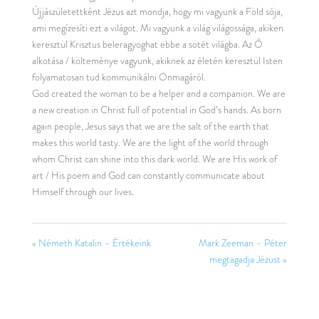
Újjászületettként Jézus azt mondja, hogy mi vagyunk a Föld sója,
ami megízesíti ezt a világot. Mi vagyunk a világ világossága, akiken
keresztül Krisztus beleragyoghat ebbe a sötét világba. Az Ő
alkotása / költeménye vagyunk, akiknek az életén keresztül Isten
folyamatosan tud kommunikálni Önmagáról.
God created the woman to be a helper and a companion. We are
a new creation in Christ full of potential in God’s hands. As born
again people, Jesus says that we are the salt of the earth that
makes this world tasty. We are the light of the world through
whom Christ can shine into this dark world. We are His work of
art / His poem and God can constantly communicate about
Himself through our lives.
« Németh Katalin – Értékeink
Mark Zeeman – Péter
megtagadja Jézust »