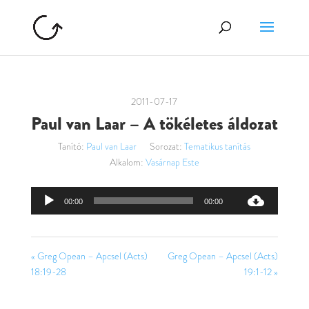
2011-07-17
Paul van Laar – A tökéletes áldozat
Tanító:
Paul van Laar
Sorozat:
Tematikus tanítás
Alkalom:
Vasárnap Este
Audió
00:00
00:00
lejátszó
« Greg Opean – Apcsel (Acts)
Greg Opean – Apcsel (Acts)
18:19-28
19:1-12 »