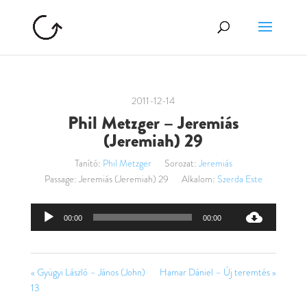
2011-12-14
Phil Metzger – Jeremiás
(Jeremiah) 29
Tanító:
Phil Metzger
Sorozat:
Jeremiás
Passage:
Jeremiás (Jeremiah) 29
Alkalom:
Szerda Este
Audió
00:00
00:00
lejátszó
« Gyügyi László – János (John)
Hamar Dániel – Új teremtés »
13