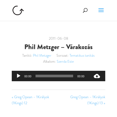
2011-06-08
Phil Metzger – Várakozás
Tanító:
Phil Metzger
Sorozat:
Tematikus tanítás
Alkalom:
Szerda Este
Audió
00:00
00:00
lejátszó
« Greg Opean – 1Királyok
Greg Opean – 1Királyok
(1Kings) 12
(1Kings) 13 »