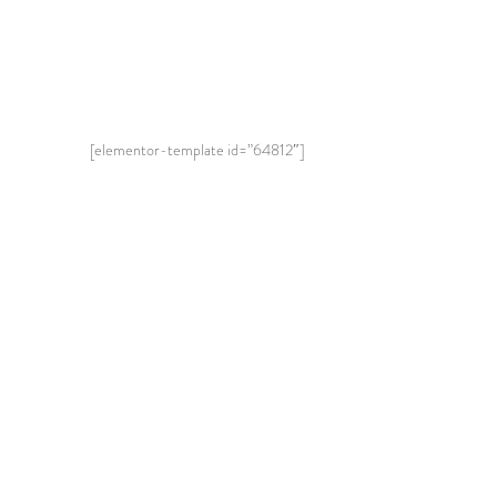
[elementor-template id=”64812″]