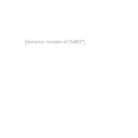
[elementor-template id=”64812″]