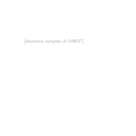
[elementor-template id=”64812″]