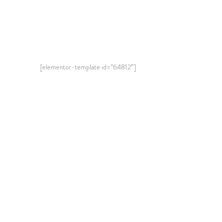
[elementor-template id=”64812″]