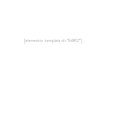
[elementor-template id=”64812″]