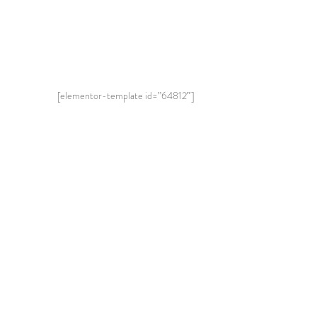
[elementor-template id=”64812″]