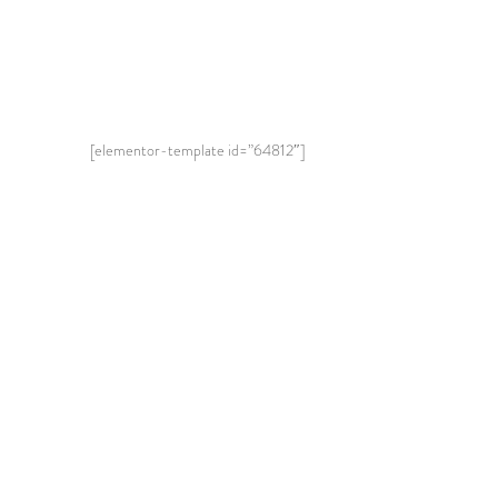
[elementor-template id=”64812″]