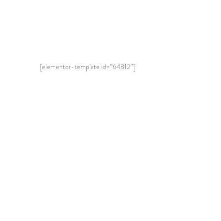
[elementor-template id=”64812″]