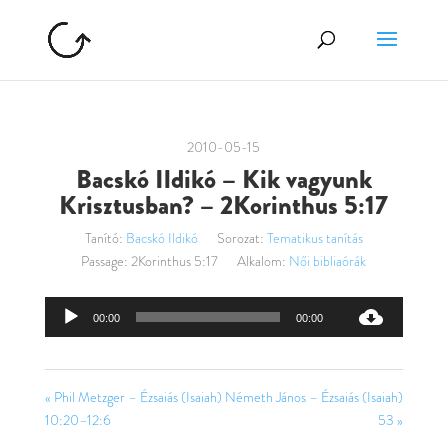
2010-05-15
Bacskó Ildikó – Kik vagyunk
Krisztusban? – 2Korinthus 5:17
Tanító:
Bacskó Ildikó
Sorozat:
Tematikus tanítás
Passage:
2Korinthus 5:17
Alkalom:
Női bibliaórák
Audió
00:00
00:00
lejátszó
« Phil Metzger – Ézsaiás (Isaiah)
Németh János – Ézsaiás (Isaiah)
10:20–12:6
53 »