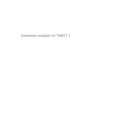
[elementor-template id=”64812″]