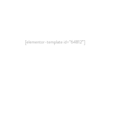
[elementor-template id=”64812″]