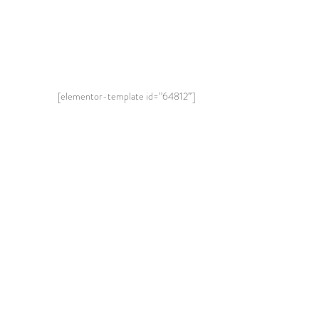
[elementor-template id=”64812″]