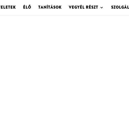
TELETEK
ÉLŐ
TANÍTÁSOK
VEGYÉL RÉSZT
SZOLGÁ
OLGOTA ARCHÍVU