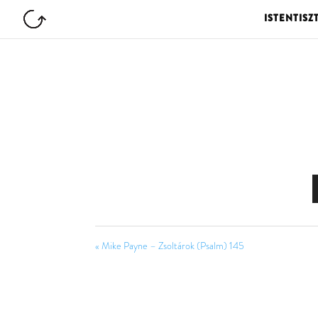
ISTENTISZ
« Mike Payne – Zsoltárok (Psalm) 145