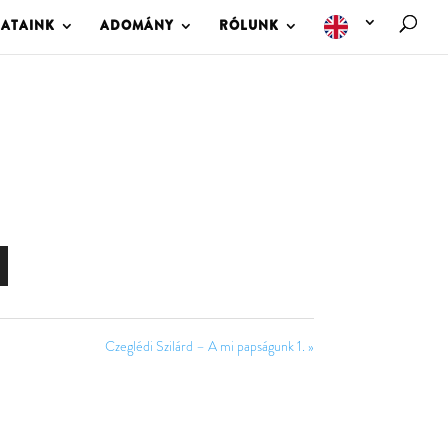
LATAINK
ADOMÁNY
RÓLUNK
Czeglédi Szilárd – A mi papságunk 1. »