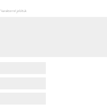
használni.
*
karakterrel jelöltük