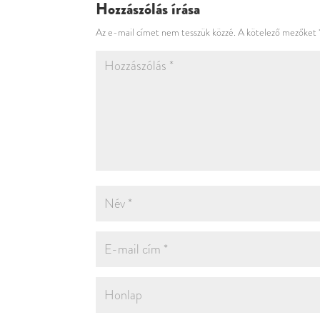
Hozzászólás írása
Az e-mail címet nem tesszük közzé.
A kötelező mezőket