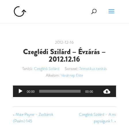
2012-12-16
Czeglédi Szilárd – Évzárás –
2012.12.16
Tanító:
Czeglédi Szilárd
Sorozat:
Tematikus tanítás
Alkalom:
Vasárnap Este
Audió
00:00
00:00
lejátszó
« Mike Payne – Zsoltárok
Czeglédi Szilárd – A mi
(Psalm) 145
papságunk 1. »