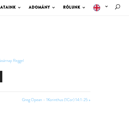
LATAINK
ADOMÁNY
RÓLUNK
asárnap Reggel
Greg Opean – 1Korinthus (1Cor) 14:1-25 »