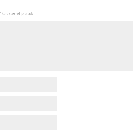
használni.
*
karakterrel jelöltük