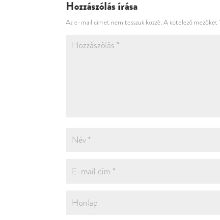
Hozzászólás írása
Az e-mail címet nem tesszük közzé.
A kötelező mezőket