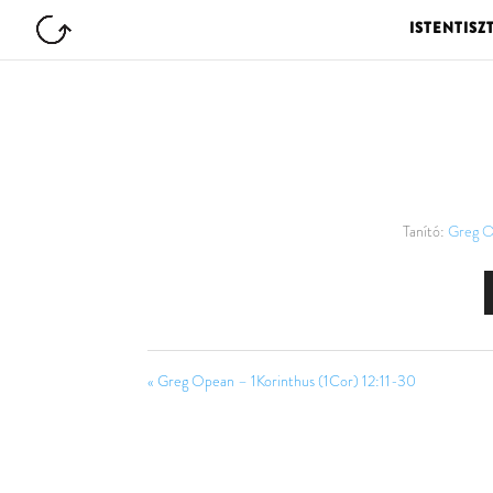
ISTENTISZ
Tanító:
Greg 
« Greg Opean – 1Korinthus (1Cor) 12:11-30